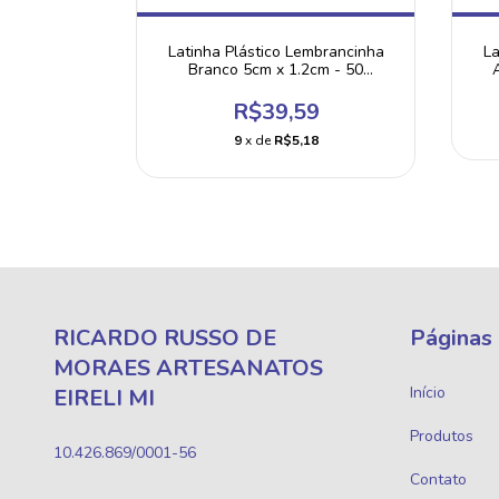
mbrancinha
Latinha Plástico Lembrancinha
La
2cm - 100
Branco 5cm x 1.2cm - 50
Unidades
9
R$39,59
3
9
x de
R$5,18
RICARDO RUSSO DE
Páginas
MORAES ARTESANATOS
Início
EIRELI MI
Produtos
10.426.869/0001-56
Contato