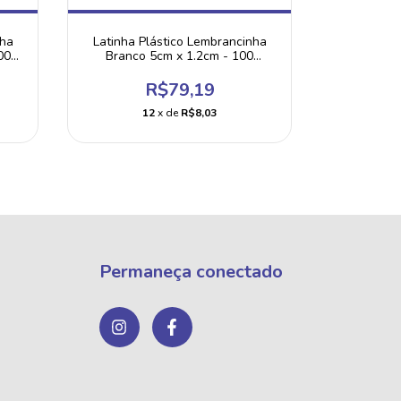
nha
Latinha Plástico Lembrancinha
Latinha P
00
Branco 5cm x 1.2cm - 100
Branco
Unidades
R$79,19
12
x de
R$8,03
Permaneça conectado