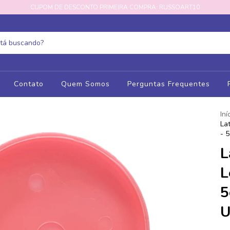
CUPOM DE DESCONTO PRIMEIRA COMPRA: RUSSOART10
Contato
Quem Somos
Perguntas Frequentes
Iní
La
- 
L
L
5
U