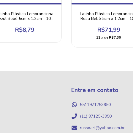
tinha Plástico Lembrancinha
Latinha Plástico Lembranci
Azul Bebê 5cm x 1.2cm - 10
Rosa Bebê 5cm x 1.2cm - 1
Unidades
Unidades
R$8,79
R$71,99
12
x de
R$7,30
Entre em contato
5511971253950
(11) 97125-3950
russoart@yahoo.com.br