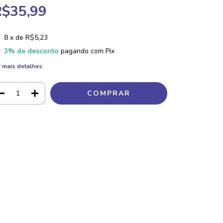
R$35,99
8
x de
R$5,23
3% de desconto
pagando com Pix
 mais detalhes
Meios de envio
ALTERAR CEP
regas para o CEP:
CALCULAR
a login
e use seus dados de entrega
 sei meu CEP