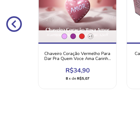
+3
o Azul Com
Chaveiro Coração Vermelho Para
Ca
enhora
Dar Pra Quem Voce Ama Carinho
Chave
0
R$34,90
2
8
x de
R$5,07