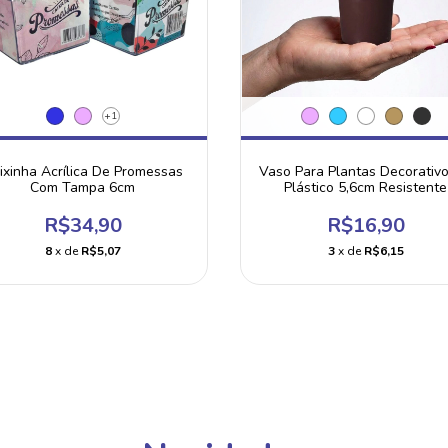
+1
ixinha Acrílica De Promessas
Vaso Para Plantas Decorativ
Com Tampa 6cm
Plástico 5,6cm Resistente
R$34,90
R$16,90
8
x de
R$5,07
3
x de
R$6,15