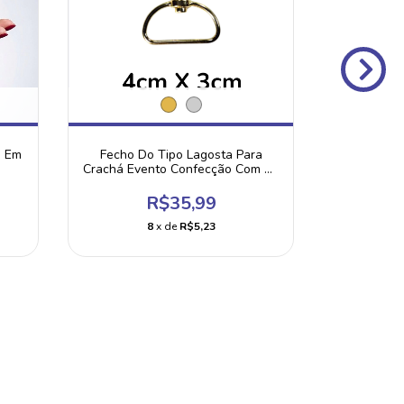
o Em
Fecho Do Tipo Lagosta Para
Corrente
Crachá Evento Confecção Com 20
Canoa C
Unidades
C
R$35,99
8
x de
R$5,23