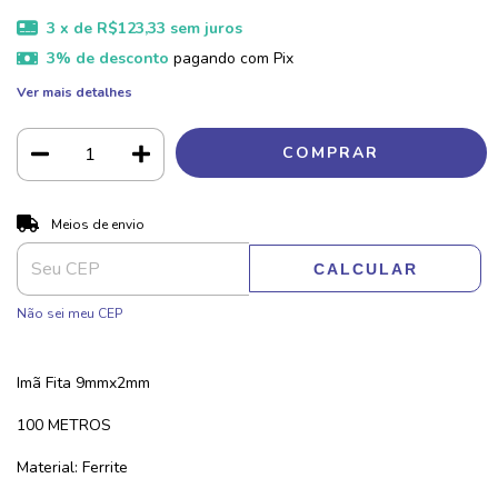
3
x de
R$123,33
sem juros
3% de desconto
pagando com Pix
Ver mais detalhes
ALTERAR CEP
Entregas para o CEP:
Meios de envio
CALCULAR
Não sei meu CEP
Imã Fita 9mmx2mm
100 METROS
Material: Ferrite