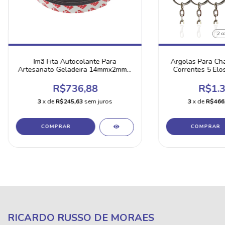
2 c
Imã Fita Autocolante Para
Argolas Para Ch
Artesanato Geladeira 14mmx2mm -
Correntes 5 Elo
100 Metros
R$736,88
R$1.3
3
x de
R$245,63
sem juros
3
x de
R$466
COMPRAR
RICARDO RUSSO DE MORAES